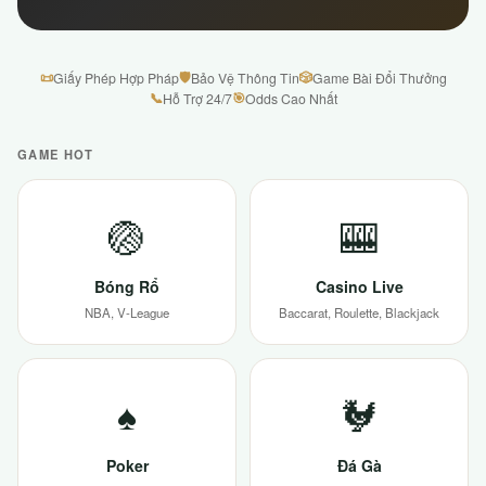
📜
🛡
🎲
Giấy Phép Hợp Pháp
Bảo Vệ Thông Tin
Game Bài Đổi Thưởng
📞
🎯
Hỗ Trợ 24/7
Odds Cao Nhất
GAME HOT
🏐
🎰
Bóng Rổ
Casino Live
NBA, V-League
Baccarat, Roulette, Blackjack
♠
🐓
Poker
Đá Gà