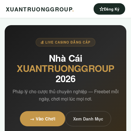
XUANTRUONGGROUP
.
Đăng Ký
💰 LIVE CASINO ĐẲNG CẤP
Nhà Cái
XUANTRUONGGROUP
2026
Pháp lý cho cược thủ chuyên nghiệp — Freebet mỗi
ngày, chơi mọi lúc mọi nơi.
→ Vào Chơi
Xem Danh Mục