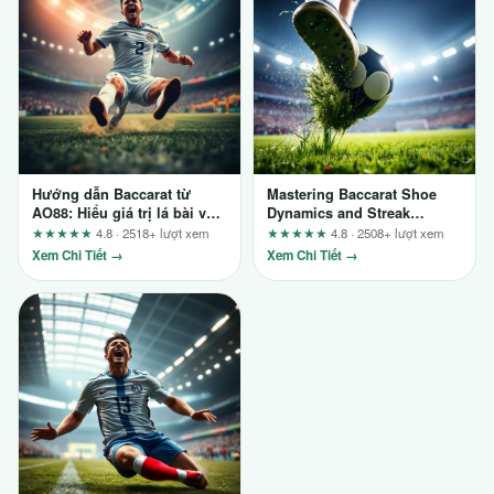
Hướng dẫn Baccarat từ
Mastering Baccarat Shoe
AO88: Hiểu giá trị lá bài và
Dynamics and Streak
luật rút lá thứ ba ngay lần
Betting: A Criteria-Based
★★★★★
4.8 · 2518+ lượt xem
★★★★★
4.8 · 2508+ lượt xem
đọc đầu
Platform Review
Xem Chi Tiết →
Xem Chi Tiết →