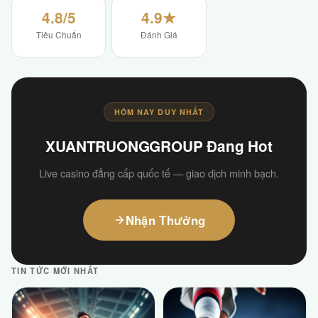
4.8/5
4.9★
Tiêu Chuẩn
Đánh Giá
HÔM NAY DUY NHẤT
XUANTRUONGGROUP Đang Hot
Live casino đẳng cấp quốc tế — giao dịch minh bạch.
Nhận Thưởng
TIN TỨC MỚI NHẤT