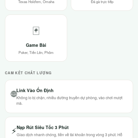
Texas Hold'em, Omaha
Đá gà trực tiếp
🃏
Game Bài
Poker, Tiến Lên, Phỏm
CAM KẾT CHẤT LƯỢNG
Link Vào Ổn Định
🌐
Không lo bị chặn, nhiều đường truyền dự phòng, vào chơi mượt
mà.
Nạp Rút Siêu Tốc 3 Phút
⚡
Giao dịch nhanh chóng, tiền về tài khoản trong vòng 3 phút. Hỗ