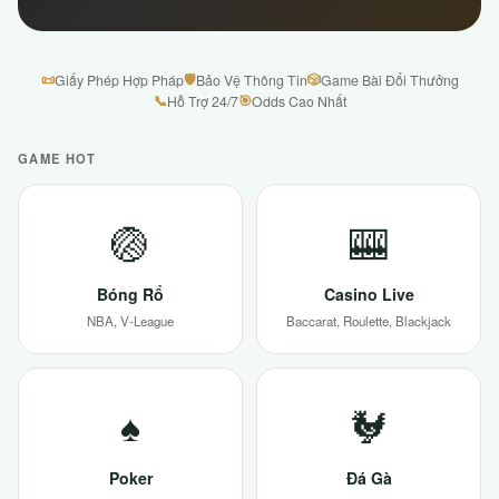
📜
🛡
🎲
Giấy Phép Hợp Pháp
Bảo Vệ Thông Tin
Game Bài Đổi Thưởng
📞
🎯
Hỗ Trợ 24/7
Odds Cao Nhất
GAME HOT
🏐
🎰
Bóng Rổ
Casino Live
NBA, V-League
Baccarat, Roulette, Blackjack
♠
🐓
Poker
Đá Gà