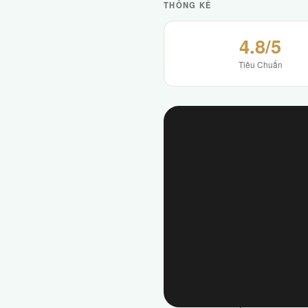
THỐNG KÊ
4.8/5
Tiêu Chuẩn