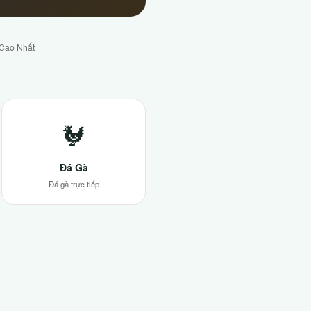
Cao Nhất
🐓
Đá Gà
Đá gà trực tiếp