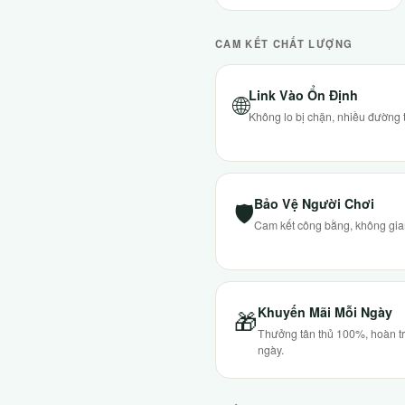
CAM KẾT CHẤT LƯỢNG
Link Vào Ổn Định
🌐
Không lo bị chặn, nhiều đường 
Bảo Vệ Người Chơi
🛡
Cam kết công bằng, không gian
Khuyến Mãi Mỗi Ngày
🎁
Thưởng tân thủ 100%, hoàn tr
ngày.