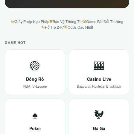
📜
🛡
🎲
Giấy Phép Hợp Pháp
Bảo Vệ Thông Tin
Game Bài Đổi Thưởng
📞
🎯
Hỗ Trợ 24/7
Odds Cao Nhất
GAME HOT
🏐
🎰
Bóng Rổ
Casino Live
NBA, V-League
Baccarat, Roulette, Blackjack
♠
🐓
Poker
Đá Gà