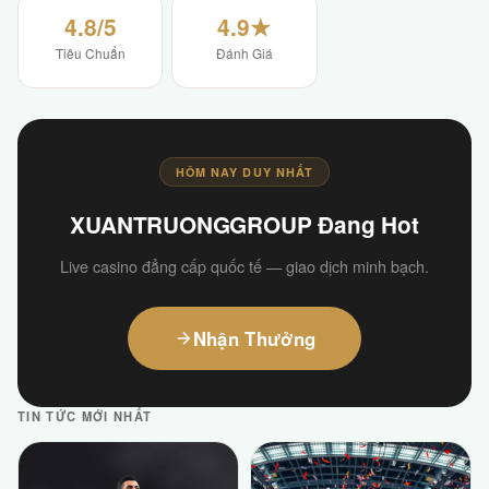
4.8/5
4.9★
Tiêu Chuẩn
Đánh Giá
HÔM NAY DUY NHẤT
XUANTRUONGGROUP Đang Hot
Live casino đẳng cấp quốc tế — giao dịch minh bạch.
Nhận Thưởng
TIN TỨC MỚI NHẤT