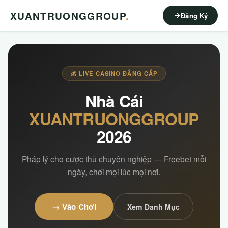
XUANTRUONGGROUP
.
Đăng Ký
💰 LIVE CASINO ĐẲNG CẤP
Nhà Cái
XUANTRUONGGROUP
2026
Pháp lý cho cược thủ chuyên nghiệp — Freebet mỗi
ngày, chơi mọi lúc mọi nơi.
→ Vào Chơi
Xem Danh Mục