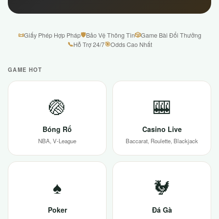
📜
🛡
🎲
Giấy Phép Hợp Pháp
Bảo Vệ Thông Tin
Game Bài Đổi Thưởng
📞
🎯
Hỗ Trợ 24/7
Odds Cao Nhất
GAME HOT
🏐
🎰
Bóng Rổ
Casino Live
NBA, V-League
Baccarat, Roulette, Blackjack
♠
🐓
Poker
Đá Gà