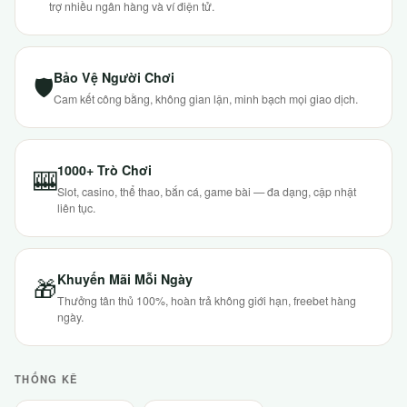
trợ nhiều ngân hàng và ví điện tử.
Bảo Vệ Người Chơi
🛡
Cam kết công bằng, không gian lận, minh bạch mọi giao dịch.
1000+ Trò Chơi
🎰
Slot, casino, thể thao, bắn cá, game bài — đa dạng, cập nhật
liên tục.
Khuyến Mãi Mỗi Ngày
🎁
Thưởng tân thủ 100%, hoàn trả không giới hạn, freebet hàng
ngày.
THỐNG KÊ