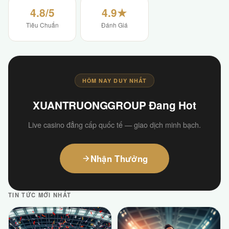
4.8/5
4.9★
Tiêu Chuẩn
Đánh Giá
HÔM NAY DUY NHẤT
XUANTRUONGGROUP Đang Hot
Live casino đẳng cấp quốc tế — giao dịch minh bạch.
Nhận Thưởng
TIN TỨC MỚI NHẤT