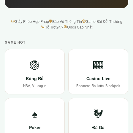
📜
🛡
🎲
Giấy Phép Hợp Pháp
Bảo Vệ Thông Tin
Game Bài Đổi Thưởng
📞
🎯
Hỗ Trợ 24/7
Odds Cao Nhất
GAME HOT
🏐
🎰
Bóng Rổ
Casino Live
NBA, V-League
Baccarat, Roulette, Blackjack
♠
🐓
Poker
Đá Gà