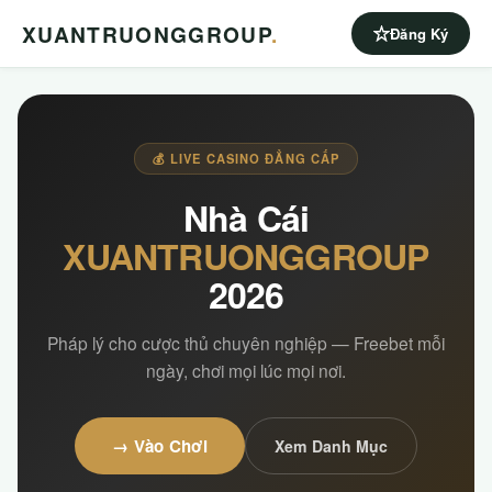
XUANTRUONGGROUP
.
Đăng Ký
💰 LIVE CASINO ĐẲNG CẤP
Nhà Cái
XUANTRUONGGROUP
2026
Pháp lý cho cược thủ chuyên nghiệp — Freebet mỗi
ngày, chơi mọi lúc mọi nơi.
→ Vào Chơi
Xem Danh Mục