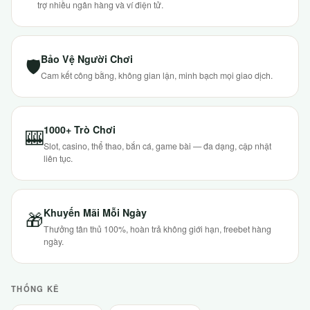
trợ nhiều ngân hàng và ví điện tử.
Bảo Vệ Người Chơi
🛡
Cam kết công bằng, không gian lận, minh bạch mọi giao dịch.
1000+ Trò Chơi
🎰
Slot, casino, thể thao, bắn cá, game bài — đa dạng, cập nhật
liên tục.
Khuyến Mãi Mỗi Ngày
🎁
Thưởng tân thủ 100%, hoàn trả không giới hạn, freebet hàng
ngày.
THỐNG KÊ