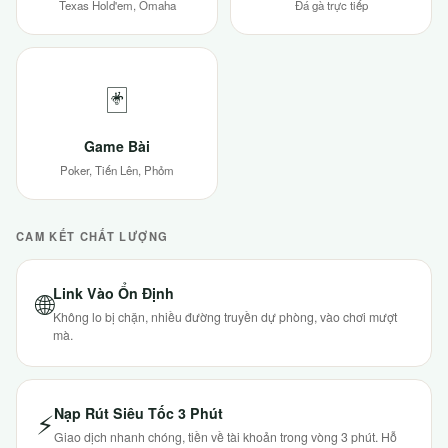
Texas Hold'em, Omaha
Đá gà trực tiếp
🃏
Game Bài
Poker, Tiến Lên, Phỏm
CAM KẾT CHẤT LƯỢNG
Link Vào Ổn Định
🌐
Không lo bị chặn, nhiều đường truyền dự phòng, vào chơi mượt
mà.
Nạp Rút Siêu Tốc 3 Phút
⚡
Giao dịch nhanh chóng, tiền về tài khoản trong vòng 3 phút. Hỗ