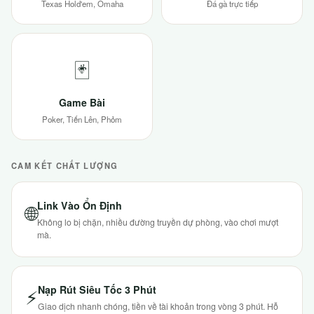
Texas Hold'em, Omaha
Đá gà trực tiếp
🃏
Game Bài
Poker, Tiến Lên, Phỏm
CAM KẾT CHẤT LƯỢNG
Link Vào Ổn Định
🌐
Không lo bị chặn, nhiều đường truyền dự phòng, vào chơi mượt
mà.
Nạp Rút Siêu Tốc 3 Phút
⚡
Giao dịch nhanh chóng, tiền về tài khoản trong vòng 3 phút. Hỗ