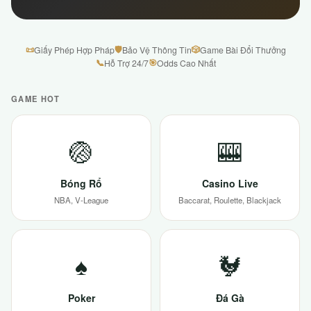
📜
🛡
🎲
Giấy Phép Hợp Pháp
Bảo Vệ Thông Tin
Game Bài Đổi Thưởng
📞
🎯
Hỗ Trợ 24/7
Odds Cao Nhất
GAME HOT
🏐
🎰
Bóng Rổ
Casino Live
NBA, V-League
Baccarat, Roulette, Blackjack
♠
🐓
Poker
Đá Gà