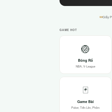
📜
Giấy 
GAME HOT
🏐
Bóng Rổ
NBA, V-League
🃏
Game Bài
Poker, Tiến Lên, Phỏm