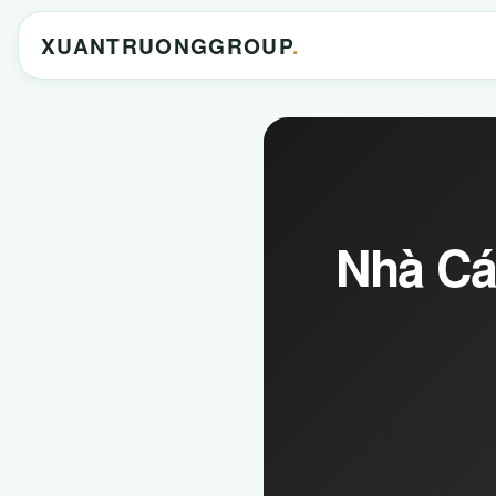
XUANTRUONGGROUP
.
Nhà Cá