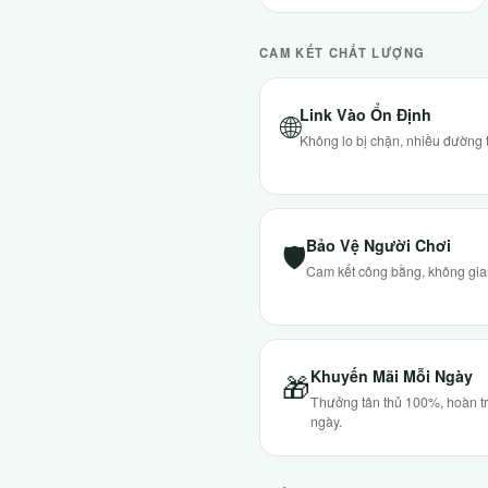
CAM KẾT CHẤT LƯỢNG
Link Vào Ổn Định
🌐
Không lo bị chặn, nhiều đường 
Bảo Vệ Người Chơi
🛡
Cam kết công bằng, không gian
Khuyến Mãi Mỗi Ngày
🎁
Thưởng tân thủ 100%, hoàn tr
ngày.