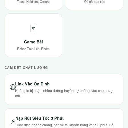
Texas Hold'em, Omaha
Đá gà trực tiếp
🃏
Game Bài
Poker, Tiến Lên, Phỏm
CAM KẾT CHẤT LƯỢNG
Link Vào Ổn Định
🌐
Không lo bị chặn, nhiều đường truyền dự phòng, vào chơi mượt
mà.
Nạp Rút Siêu Tốc 3 Phút
⚡
Giao dịch nhanh chóng, tiền về tài khoản trong vòng 3 phút. Hỗ