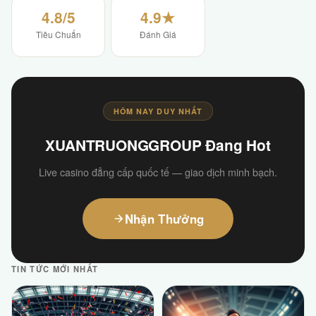
4.8/5
4.9★
Tiêu Chuẩn
Đánh Giá
HÔM NAY DUY NHẤT
XUANTRUONGGROUP Đang Hot
Live casino đẳng cấp quốc tế — giao dịch minh bạch.
Nhận Thưởng
TIN TỨC MỚI NHẤT