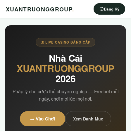
XUANTRUONGGROUP
.
Đăng Ký
💰 LIVE CASINO ĐẲNG CẤP
Nhà Cái
XUANTRUONGGROUP
2026
Pháp lý cho cược thủ chuyên nghiệp — Freebet mỗi
ngày, chơi mọi lúc mọi nơi.
→ Vào Chơi
Xem Danh Mục