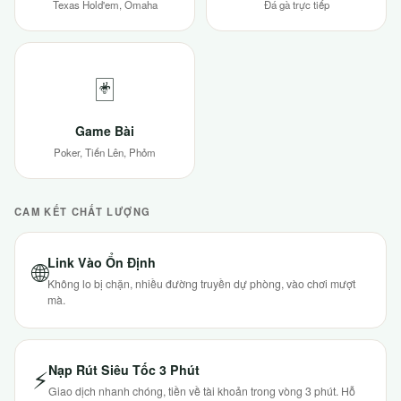
Texas Hold'em, Omaha
Đá gà trực tiếp
🃏
Game Bài
Poker, Tiến Lên, Phỏm
CAM KẾT CHẤT LƯỢNG
Link Vào Ổn Định
🌐
Không lo bị chặn, nhiều đường truyền dự phòng, vào chơi mượt
mà.
Nạp Rút Siêu Tốc 3 Phút
⚡
Giao dịch nhanh chóng, tiền về tài khoản trong vòng 3 phút. Hỗ