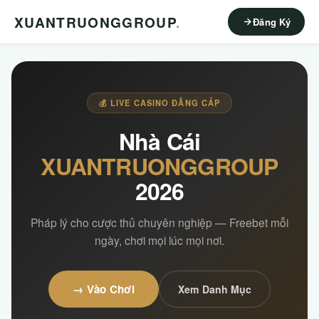
XUANTRUONGGROUP
.
Đăng Ký
💰 LIVE CASINO ĐẲNG CẤP
Nhà Cái
XUANTRUONGGROUP
2026
Pháp lý cho cược thủ chuyên nghiệp — Freebet mỗi
ngày, chơi mọi lúc mọi nơi.
→ Vào Chơi
Xem Danh Mục