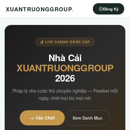
XUANTRUONGGROUP
.
Đăng Ký
💰 LIVE CASINO ĐẲNG CẤP
Nhà Cái
XUANTRUONGGROUP
2026
Pháp lý cho cược thủ chuyên nghiệp — Freebet mỗi
ngày, chơi mọi lúc mọi nơi.
→ Vào Chơi
Xem Danh Mục