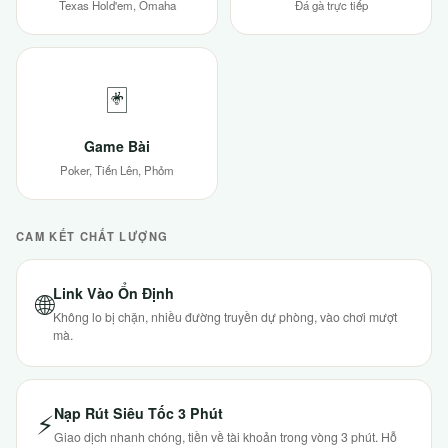
Texas Hold'em, Omaha
Đá gà trực tiếp
🃏
Game Bài
Poker, Tiến Lên, Phỏm
CAM KẾT CHẤT LƯỢNG
Link Vào Ổn Định
🌐
Không lo bị chặn, nhiều đường truyền dự phòng, vào chơi mượt
mà.
Nạp Rút Siêu Tốc 3 Phút
⚡
Giao dịch nhanh chóng, tiền về tài khoản trong vòng 3 phút. Hỗ