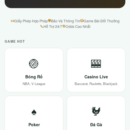
📜
🛡
🎲
Giấy Phép Hợp Pháp
Bảo Vệ Thông Tin
Game Bài Đổi Thưởng
📞
🎯
Hỗ Trợ 24/7
Odds Cao Nhất
GAME HOT
🏐
🎰
Bóng Rổ
Casino Live
NBA, V-League
Baccarat, Roulette, Blackjack
♠
🐓
Poker
Đá Gà