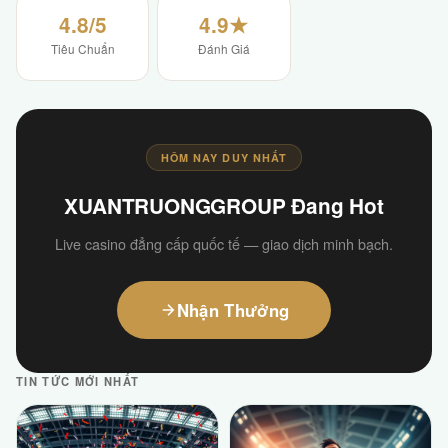
4.8/5
4.9★
Tiêu Chuẩn
Đánh Giá
HÔM NAY DUY NHẤT
XUANTRUONGGROUP Đang Hot
Live casino đẳng cấp quốc tế — giao dịch minh bạch.
Nhận Thưởng
TIN TỨC MỚI NHẤT