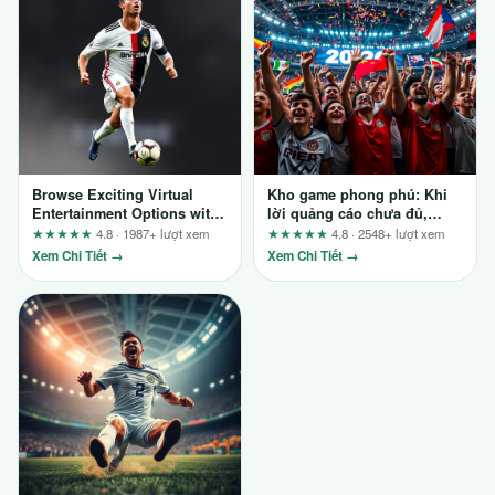
Browse Exciting Virtual
Kho game phong phú: Khi
Entertainment Options with
lời quảng cáo chưa đủ,
cm88.dad — A Risk-Focused
người chơi cần kiểm chứng
★★★★★
4.8 · 1987+ lượt xem
★★★★★
4.8 · 2548+ lượt xem
Review
điều gì?
Xem Chi Tiết →
Xem Chi Tiết →