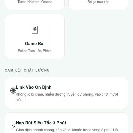
Texas Hold'em, Omaha
Đá gà trực tiếp
🃏
Game Bài
Poker, Tiến Lên, Phỏm
CAM KẾT CHẤT LƯỢNG
Link Vào Ổn Định
🌐
Không lo bị chặn, nhiều đường truyền dự phòng, vào chơi mượt
mà.
Nạp Rút Siêu Tốc 3 Phút
⚡
Giao dịch nhanh chóng, tiền về tài khoản trong vòng 3 phút. Hỗ