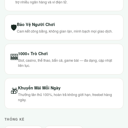
trợ nhiều ngân hàng và ví điện tử.
Bảo Vệ Người Chơi
🛡
Cam kết công bằng, không gian lận, minh bạch mọi giao dịch.
1000+ Trò Chơi
🎰
Slot, casino, thể thao, bắn cá, game bài — đa dạng, cập nhật
liên tục.
Khuyến Mãi Mỗi Ngày
🎁
Thưởng tân thủ 100%, hoàn trả không giới hạn, freebet hàng
ngày.
THỐNG KÊ