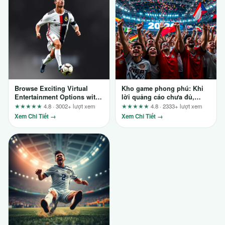
Browse Exciting Virtual
Kho game phong phú: Khi
Entertainment Options with
lời quảng cáo chưa đủ,
cm88.dad — A Risk-Focused
người chơi cần kiểm chứng
★★★★★
4.8 · 3002+ lượt xem
★★★★★
4.8 · 2333+ lượt xem
Review
điều gì?
Xem Chi Tiết →
Xem Chi Tiết →