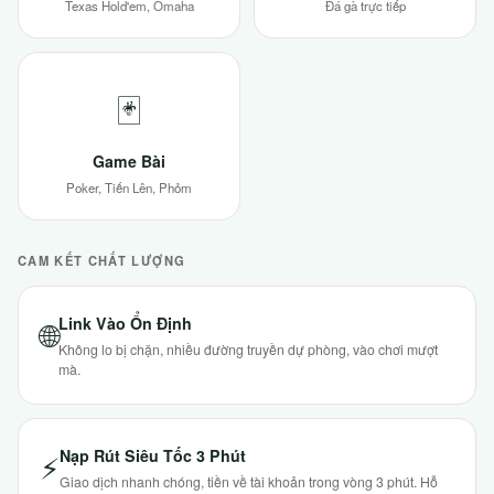
Texas Hold'em, Omaha
Đá gà trực tiếp
🃏
Game Bài
Poker, Tiến Lên, Phỏm
CAM KẾT CHẤT LƯỢNG
Link Vào Ổn Định
🌐
Không lo bị chặn, nhiều đường truyền dự phòng, vào chơi mượt
mà.
Nạp Rút Siêu Tốc 3 Phút
⚡
Giao dịch nhanh chóng, tiền về tài khoản trong vòng 3 phút. Hỗ