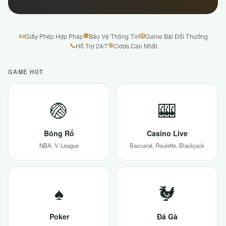
📜
🛡
🎲
Giấy Phép Hợp Pháp
Bảo Vệ Thông Tin
Game Bài Đổi Thưởng
📞
🎯
Hỗ Trợ 24/7
Odds Cao Nhất
GAME HOT
🏐
🎰
Bóng Rổ
Casino Live
NBA, V-League
Baccarat, Roulette, Blackjack
♠
🐓
Poker
Đá Gà