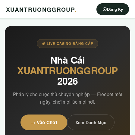
XUANTRUONGGROUP
.
Đăng Ký
💰 LIVE CASINO ĐẲNG CẤP
Nhà Cái
XUANTRUONGGROUP
2026
Pháp lý cho cược thủ chuyên nghiệp — Freebet mỗi
ngày, chơi mọi lúc mọi nơi.
→ Vào Chơi
Xem Danh Mục