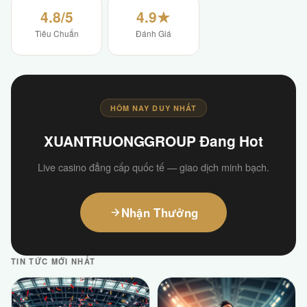
4.8/5
4.9★
Tiêu Chuẩn
Đánh Giá
HÔM NAY DUY NHẤT
XUANTRUONGGROUP Đang Hot
Live casino đẳng cấp quốc tế — giao dịch minh bạch.
Nhận Thưởng
TIN TỨC MỚI NHẤT