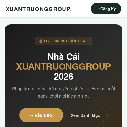
XUANTRUONGGROUP
.
Đăng Ký
💰 LIVE CASINO ĐẲNG CẤP
Nhà Cái
XUANTRUONGGROUP
2026
Pháp lý cho cược thủ chuyên nghiệp — Freebet mỗi
ngày, chơi mọi lúc mọi nơi.
→ Vào Chơi
Xem Danh Mục