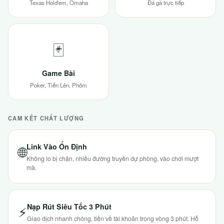
Texas Hold'em, Omaha
Đá gà trực tiếp
🃏
Game Bài
Poker, Tiến Lên, Phỏm
CAM KẾT CHẤT LƯỢNG
Link Vào Ổn Định
🌐
Không lo bị chặn, nhiều đường truyền dự phòng, vào chơi mượt
mà.
Nạp Rút Siêu Tốc 3 Phút
⚡
Giao dịch nhanh chóng, tiền về tài khoản trong vòng 3 phút. Hỗ