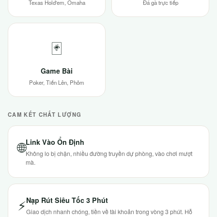
Texas Hold'em, Omaha
Đá gà trực tiếp
🃏
Game Bài
Poker, Tiến Lên, Phỏm
CAM KẾT CHẤT LƯỢNG
Link Vào Ổn Định
🌐
Không lo bị chặn, nhiều đường truyền dự phòng, vào chơi mượt
mà.
Nạp Rút Siêu Tốc 3 Phút
⚡
Giao dịch nhanh chóng, tiền về tài khoản trong vòng 3 phút. Hỗ