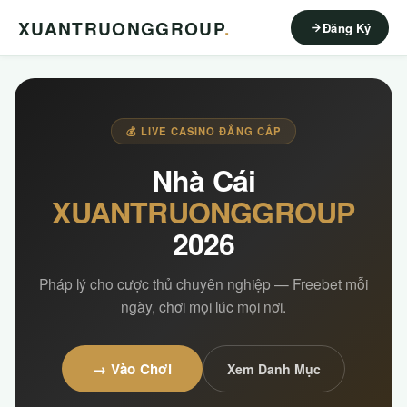
XUANTRUONGGROUP
.
Đăng Ký
💰 LIVE CASINO ĐẲNG CẤP
Nhà Cái
XUANTRUONGGROUP
2026
Pháp lý cho cược thủ chuyên nghiệp — Freebet mỗi
ngày, chơi mọi lúc mọi nơi.
→ Vào Chơi
Xem Danh Mục