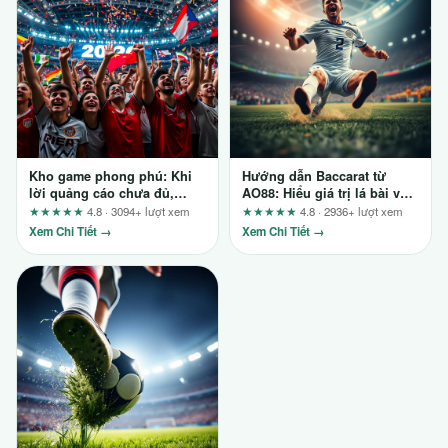
Kho game phong phú: Khi
Hướng dẫn Baccarat từ
lời quảng cáo chưa đủ,
AO88: Hiểu giá trị lá bài và
người chơi cần kiểm chứng
luật rút lá thứ ba ngay lần
★★★★★
4.8 · 3094+ lượt xem
★★★★★
4.8 · 2936+ lượt xem
điều gì?
đọc đầu
Xem Chi Tiết →
Xem Chi Tiết →