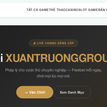
TẤT CẢ GAME
THỂ THAO
CASINO
SLOT GAME
BẮN 
💰 LIVE CASINO ĐẲNG CẤP
i
XUANTRUONGGRO
Pháp lý cho cược thủ chuyên nghiệp — Freebet mỗi ngày,
chơi mọi lúc mọi nơi.
→ Vào Chơi
Xem Danh Mục