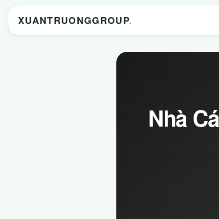
XUANTRUONGGROUP
.
Nhà Cá