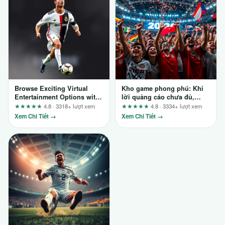
Browse Exciting Virtual
Kho game phong phú: Khi
Entertainment Options with
lời quảng cáo chưa đủ,
cm88.dad — A Risk-Focused
người chơi cần kiểm chứng
★★★★★
4.8 · 3318+ lượt xem
★★★★★
4.8 · 3334+ lượt xem
Review
điều gì?
Xem Chi Tiết →
Xem Chi Tiết →