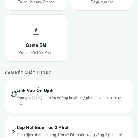
Texas Hold'em, Omaha
Đá gà trực tiếp
🃏
Game Bài
Poker, Tiến Lên, Phỏm
CAM KẾT CHẤT LƯỢNG
Link Vào Ổn Định
🌐
Không lo bị chặn, nhiều đường truyền dự phòng, vào chơi mượt
mà.
Nạp Rút Siêu Tốc 3 Phút
⚡
Giao dịch nhanh chóng, tiền về tài khoản trong vòng 3 phút. Hỗ