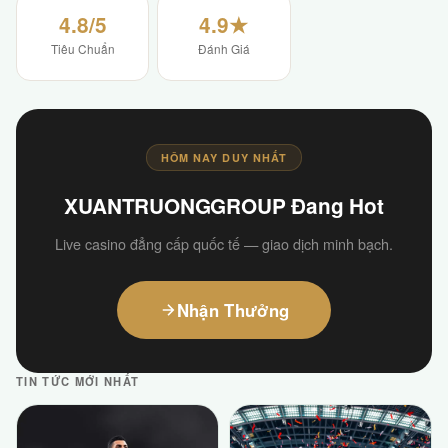
4.8/5
4.9★
Tiêu Chuẩn
Đánh Giá
HÔM NAY DUY NHẤT
XUANTRUONGGROUP Đang Hot
Live casino đẳng cấp quốc tế — giao dịch minh bạch.
Nhận Thưởng
TIN TỨC MỚI NHẤT