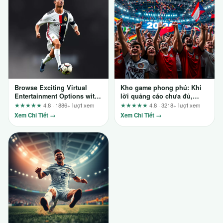
Browse Exciting Virtual
Kho game phong phú: Khi
Entertainment Options with
lời quảng cáo chưa đủ,
cm88.dad — A Risk-Focused
người chơi cần kiểm chứng
★★★★★
4.8 · 1886+ lượt xem
★★★★★
4.8 · 3218+ lượt xem
Review
điều gì?
Xem Chi Tiết →
Xem Chi Tiết →