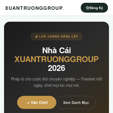
XUANTRUONGGROUP
.
Đăng Ký
💰 LIVE CASINO ĐẲNG CẤP
Nhà Cái
XUANTRUONGGROUP
2026
Pháp lý cho cược thủ chuyên nghiệp — Freebet mỗi
ngày, chơi mọi lúc mọi nơi.
→ Vào Chơi
Xem Danh Mục