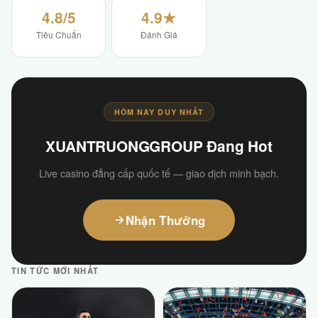
4.8/5
4.9★
Tiêu Chuẩn
Đánh Giá
HÔM NAY DUY NHẤT
XUANTRUONGGROUP Đang Hot
Live casino đẳng cấp quốc tế — giao dịch minh bạch.
Nhận Thưởng
TIN TỨC MỚI NHẤT