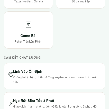
Texas Hold'em, Omaha
Đá gà trực tiếp
🃏
Game Bài
Poker, Tiến Lên, Phỏm
CAM KẾT CHẤT LƯỢNG
Link Vào Ổn Định
🌐
Không lo bị chặn, nhiều đường truyền dự phòng, vào chơi mượt
mà.
Nạp Rút Siêu Tốc 3 Phút
⚡
Giao dịch nhanh chóng, tiền về tài khoản trong vòng 3 phút. Hỗ