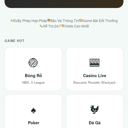
📜
🛡
🎲
Giấy Phép Hợp Pháp
Bảo Vệ Thông Tin
Game Bài Đổi Thưởng
📞
🎯
Hỗ Trợ 24/7
Odds Cao Nhất
GAME HOT
🏐
🎰
Bóng Rổ
Casino Live
NBA, V-League
Baccarat, Roulette, Blackjack
♠
🐓
Poker
Đá Gà