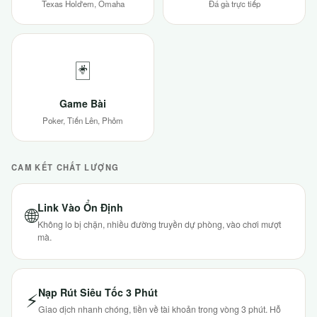
Texas Hold'em, Omaha
Đá gà trực tiếp
🃏
Game Bài
Poker, Tiến Lên, Phỏm
CAM KẾT CHẤT LƯỢNG
Link Vào Ổn Định
🌐
Không lo bị chặn, nhiều đường truyền dự phòng, vào chơi mượt
mà.
Nạp Rút Siêu Tốc 3 Phút
⚡
Giao dịch nhanh chóng, tiền về tài khoản trong vòng 3 phút. Hỗ