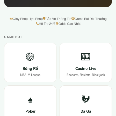
📜
🛡
🎲
Giấy Phép Hợp Pháp
Bảo Vệ Thông Tin
Game Bài Đổi Thưởng
📞
🎯
Hỗ Trợ 24/7
Odds Cao Nhất
GAME HOT
🏐
🎰
Bóng Rổ
Casino Live
NBA, V-League
Baccarat, Roulette, Blackjack
♠
🐓
Poker
Đá Gà