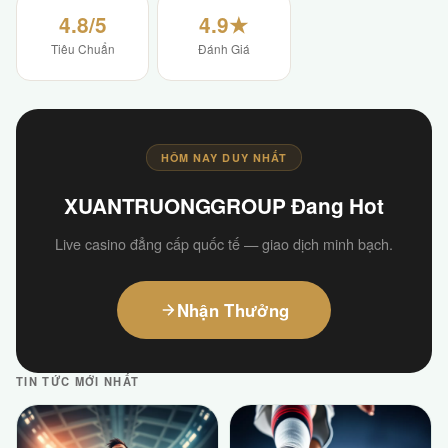
4.8/5
4.9★
Tiêu Chuẩn
Đánh Giá
HÔM NAY DUY NHẤT
XUANTRUONGGROUP Đang Hot
Live casino đẳng cấp quốc tế — giao dịch minh bạch.
Nhận Thưởng
TIN TỨC MỚI NHẤT