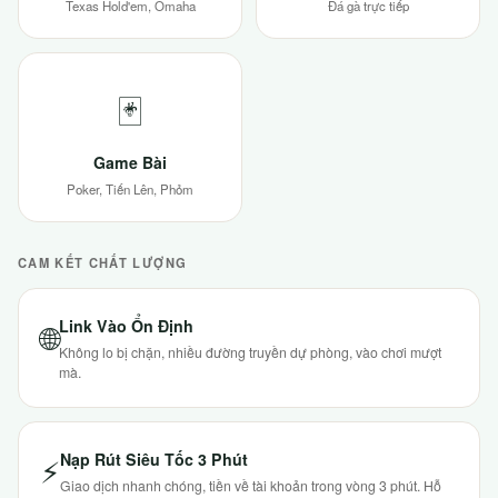
Texas Hold'em, Omaha
Đá gà trực tiếp
🃏
Game Bài
Poker, Tiến Lên, Phỏm
CAM KẾT CHẤT LƯỢNG
Link Vào Ổn Định
🌐
Không lo bị chặn, nhiều đường truyền dự phòng, vào chơi mượt
mà.
Nạp Rút Siêu Tốc 3 Phút
⚡
Giao dịch nhanh chóng, tiền về tài khoản trong vòng 3 phút. Hỗ