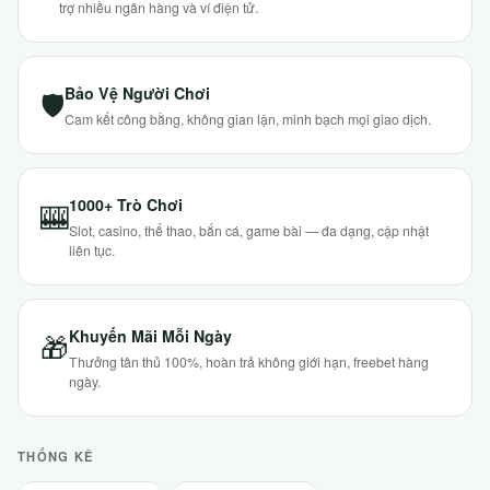
trợ nhiều ngân hàng và ví điện tử.
Bảo Vệ Người Chơi
🛡
Cam kết công bằng, không gian lận, minh bạch mọi giao dịch.
1000+ Trò Chơi
🎰
Slot, casino, thể thao, bắn cá, game bài — đa dạng, cập nhật
liên tục.
Khuyến Mãi Mỗi Ngày
🎁
Thưởng tân thủ 100%, hoàn trả không giới hạn, freebet hàng
ngày.
THỐNG KÊ