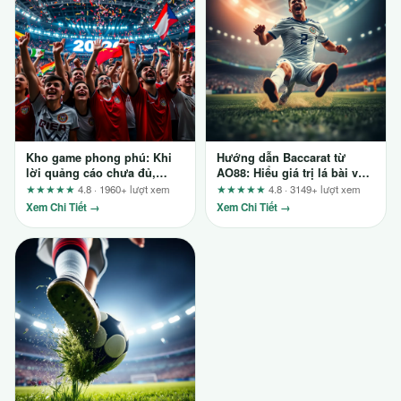
Kho game phong phú: Khi
Hướng dẫn Baccarat từ
lời quảng cáo chưa đủ,
AO88: Hiểu giá trị lá bài và
người chơi cần kiểm chứng
luật rút lá thứ ba ngay lần
★★★★★
4.8 · 1960+ lượt xem
★★★★★
4.8 · 3149+ lượt xem
điều gì?
đọc đầu
Xem Chi Tiết →
Xem Chi Tiết →