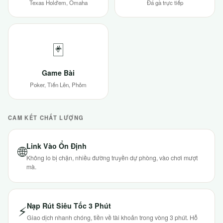
Texas Hold'em, Omaha
Đá gà trực tiếp
🃏
Game Bài
Poker, Tiến Lên, Phỏm
CAM KẾT CHẤT LƯỢNG
Link Vào Ổn Định
🌐
Không lo bị chặn, nhiều đường truyền dự phòng, vào chơi mượt
mà.
Nạp Rút Siêu Tốc 3 Phút
⚡
Giao dịch nhanh chóng, tiền về tài khoản trong vòng 3 phút. Hỗ