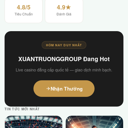
4.8/5
4.9★
Tiêu Chuẩn
Đánh Giá
HÔM NAY DUY NHẤT
XUANTRUONGGROUP Đang Hot
Live casino đẳng cấp quốc tế — giao dịch minh bạch.
Nhận Thưởng
TIN TỨC MỚI NHẤT