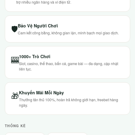
trợ nhiều ngân hàng và ví điện tử.
Bảo Vệ Người Chơi
🛡
Cam kết công bằng, không gian lận, minh bạch mọi giao dịch.
1000+ Trò Chơi
🎰
Slot, casino, thể thao, bắn cá, game bài — đa dạng, cập nhật
liên tục.
Khuyến Mãi Mỗi Ngày
🎁
Thưởng tân thủ 100%, hoàn trả không giới hạn, freebet hàng
ngày.
THỐNG KÊ