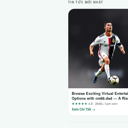
TIN TỨC MỚI NHẤT
Browse Exciting Virtual Entert
Options with cm88.dad — A Ris
Focused Review
★★★★★
4.8 · 2646+ lượt xem
Xem Chi Tiết →