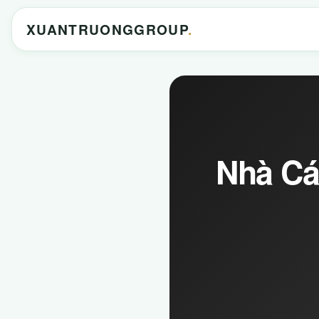
XUANTRUONGGROUP
.
Nhà Cá