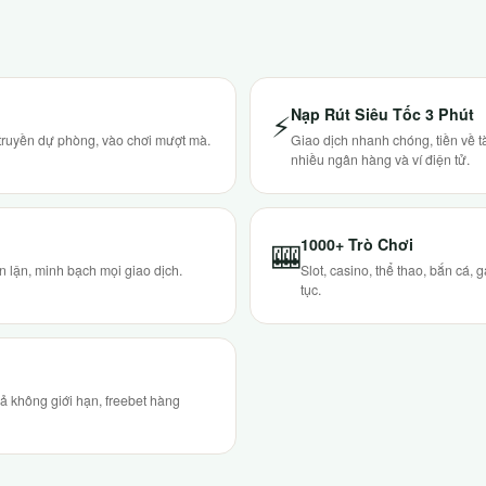
Nạp Rút Siêu Tốc 3 Phút
⚡
truyền dự phòng, vào chơi mượt mà.
Giao dịch nhanh chóng, tiền về tà
nhiều ngân hàng và ví điện tử.
1000+ Trò Chơi
🎰
 lận, minh bạch mọi giao dịch.
Slot, casino, thể thao, bắn cá,
tục.
ả không giới hạn, freebet hàng