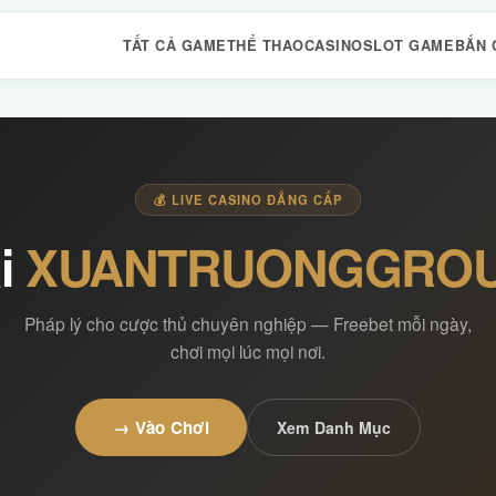
TẤT CẢ GAME
THỂ THAO
CASINO
SLOT GAME
BẮN 
💰 LIVE CASINO ĐẲNG CẤP
i
XUANTRUONGGRO
Pháp lý cho cược thủ chuyên nghiệp — Freebet mỗi ngày,
chơi mọi lúc mọi nơi.
→ Vào Chơi
Xem Danh Mục