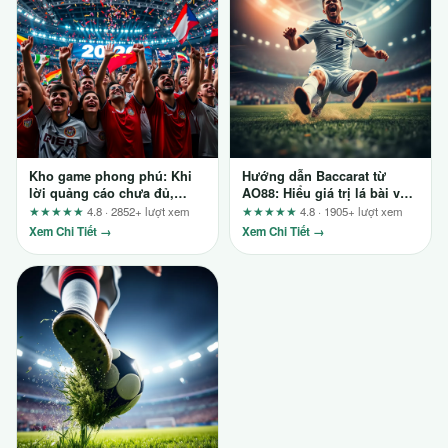
Kho game phong phú: Khi
Hướng dẫn Baccarat từ
lời quảng cáo chưa đủ,
AO88: Hiểu giá trị lá bài và
người chơi cần kiểm chứng
luật rút lá thứ ba ngay lần
★★★★★
4.8 · 2852+ lượt xem
★★★★★
4.8 · 1905+ lượt xem
điều gì?
đọc đầu
Xem Chi Tiết →
Xem Chi Tiết →