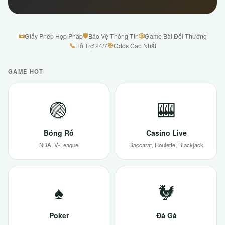
📜
🛡
🎲
Giấy Phép Hợp Pháp
Bảo Vệ Thông Tin
Game Bài Đổi Thưởng
📞
🎯
Hỗ Trợ 24/7
Odds Cao Nhất
GAME HOT
🏐
🎰
Bóng Rổ
Casino Live
NBA, V-League
Baccarat, Roulette, Blackjack
♠
🐓
Poker
Đá Gà