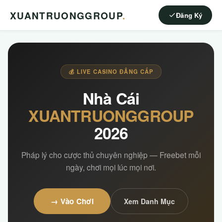
XUANTRUONGGROUP
.
Đăng Ký
💰 LIVE CASINO ĐẲNG CẤP
Nhà Cái
XUANTRUONGGROUP
2026
Pháp lý cho cược thủ chuyên nghiệp — Freebet mỗi
ngày, chơi mọi lúc mọi nơi.
→ Vào Chơi
Xem Danh Mục