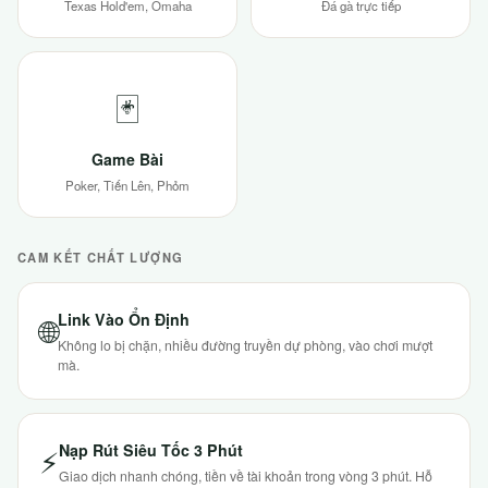
Texas Hold'em, Omaha
Đá gà trực tiếp
🃏
Game Bài
Poker, Tiến Lên, Phỏm
CAM KẾT CHẤT LƯỢNG
Link Vào Ổn Định
🌐
Không lo bị chặn, nhiều đường truyền dự phòng, vào chơi mượt
mà.
Nạp Rút Siêu Tốc 3 Phút
⚡
Giao dịch nhanh chóng, tiền về tài khoản trong vòng 3 phút. Hỗ