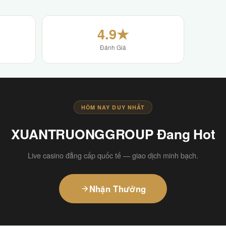
4.9★
Đánh Giá
HÔM NAY DUY NHẤT
XUANTRUONGGROUP Đang Hot
Live casino đẳng cấp quốc tế — giao dịch minh bạch.
Nhận Thưởng