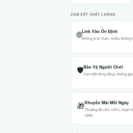
CAM KẾT CHẤT LƯỢNG
Link Vào Ổn Định
🌐
Không lo bị chặn, nhiều đường 
Bảo Vệ Người Chơi
🛡
Cam kết công bằng, không gian
Khuyến Mãi Mỗi Ngày
🎁
Thưởng tân thủ 100%, hoàn tr
ngày.