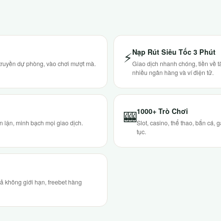
Nạp Rút Siêu Tốc 3 Phút
⚡
truyền dự phòng, vào chơi mượt mà.
Giao dịch nhanh chóng, tiền về tà
nhiều ngân hàng và ví điện tử.
1000+ Trò Chơi
🎰
 lận, minh bạch mọi giao dịch.
Slot, casino, thể thao, bắn cá,
tục.
ả không giới hạn, freebet hàng