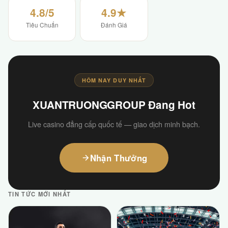
4.8/5
4.9★
Tiêu Chuẩn
Đánh Giá
HÔM NAY DUY NHẤT
XUANTRUONGGROUP Đang Hot
Live casino đẳng cấp quốc tế — giao dịch minh bạch.
Nhận Thưởng
TIN TỨC MỚI NHẤT