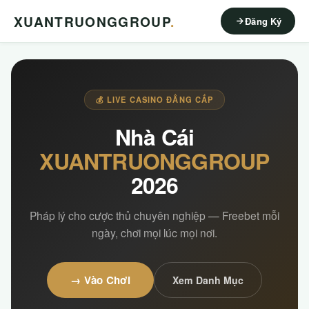
XUANTRUONGGROUP
.
Đăng Ký
💰 LIVE CASINO ĐẲNG CẤP
Nhà Cái
XUANTRUONGGROUP
2026
Pháp lý cho cược thủ chuyên nghiệp — Freebet mỗi
ngày, chơi mọi lúc mọi nơi.
→ Vào Chơi
Xem Danh Mục