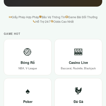
📜
🛡
🎲
Giấy Phép Hợp Pháp
Bảo Vệ Thông Tin
Game Bài Đổi Thưởng
📞
🎯
Hỗ Trợ 24/7
Odds Cao Nhất
GAME HOT
🏐
🎰
Bóng Rổ
Casino Live
NBA, V-League
Baccarat, Roulette, Blackjack
♠
🐓
Poker
Đá Gà