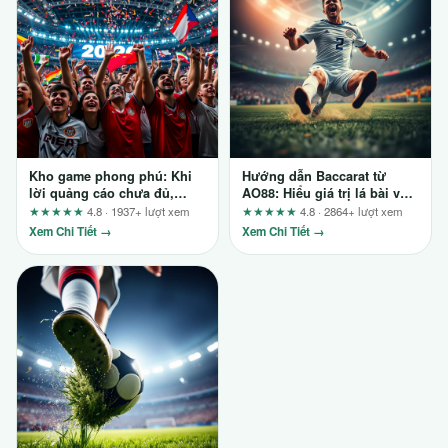
Kho game phong phú: Khi
Hướng dẫn Baccarat từ
lời quảng cáo chưa đủ,
AO88: Hiểu giá trị lá bài và
người chơi cần kiểm chứng
luật rút lá thứ ba ngay lần
★★★★★
4.8 · 1937+ lượt xem
★★★★★
4.8 · 2864+ lượt xem
điều gì?
đọc đầu
Xem Chi Tiết →
Xem Chi Tiết →