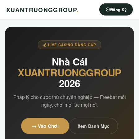
XUANTRUONGGROUP
.
Đăng Ký
💰 LIVE CASINO ĐẲNG CẤP
Nhà Cái
XUANTRUONGGROUP
2026
Pháp lý cho cược thủ chuyên nghiệp — Freebet mỗi
ngày, chơi mọi lúc mọi nơi.
→ Vào Chơi
Xem Danh Mục