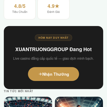
4.8/5
4.9★
Tiêu Chuẩn
Đánh Giá
HÔM NAY DUY NHẤT
XUANTRUONGGROUP Đang Hot
Live casino đẳng cấp quốc tế — giao dịch minh bạch.
Nhận Thưởng
TIN TỨC MỚI NHẤT