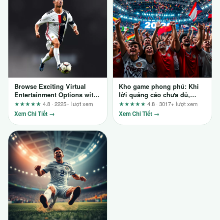
Browse Exciting Virtual
Kho game phong phú: Khi
Entertainment Options with
lời quảng cáo chưa đủ,
cm88.dad — A Risk-Focused
người chơi cần kiểm chứng
★★★★★
4.8 · 2225+ lượt xem
★★★★★
4.8 · 3017+ lượt xem
Review
điều gì?
Xem Chi Tiết →
Xem Chi Tiết →