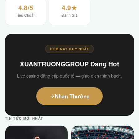
4.8/5
4.9★
Tiêu Chuẩn
Đánh Giá
HÔM NAY DUY NHẤT
XUANTRUONGGROUP Đang Hot
Live casino đẳng cấp quốc tế — giao dịch minh bạch.
Nhận Thưởng
TIN TỨC MỚI NHẤT