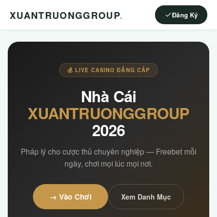
XUANTRUONGGROUP
.
Đăng Ký
💰 LIVE CASINO ĐẲNG CẤP
Nhà Cái
XUANTRUONGGROUP
2026
Pháp lý cho cược thủ chuyên nghiệp — Freebet mỗi
ngày, chơi mọi lúc mọi nơi.
→ Vào Chơi
Xem Danh Mục