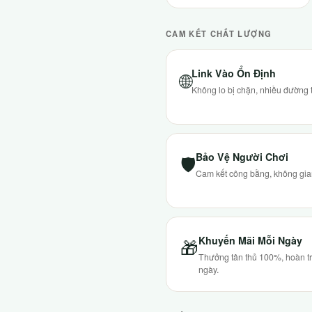
CAM KẾT CHẤT LƯỢNG
Link Vào Ổn Định
🌐
Không lo bị chặn, nhiều đường 
Bảo Vệ Người Chơi
🛡
Cam kết công bằng, không gian
Khuyến Mãi Mỗi Ngày
🎁
Thưởng tân thủ 100%, hoàn tr
ngày.