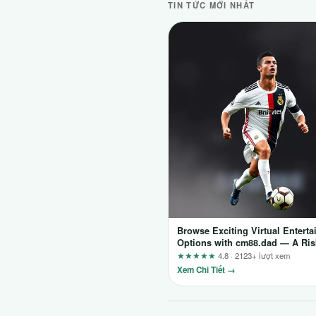
TIN TỨC MỚI NHẤT
Browse Exciting Virtual Entert
Options with cm88.dad — A Ris
Focused Review
★★★★★
4.8 · 2123+ lượt xem
Xem Chi Tiết →