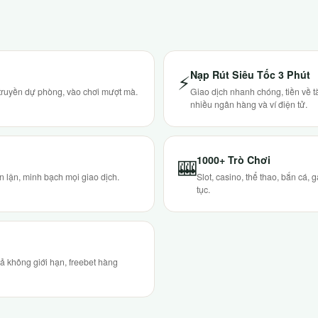
Nạp Rút Siêu Tốc 3 Phút
⚡
truyền dự phòng, vào chơi mượt mà.
Giao dịch nhanh chóng, tiền về tà
nhiều ngân hàng và ví điện tử.
1000+ Trò Chơi
🎰
 lận, minh bạch mọi giao dịch.
Slot, casino, thể thao, bắn cá,
tục.
ả không giới hạn, freebet hàng