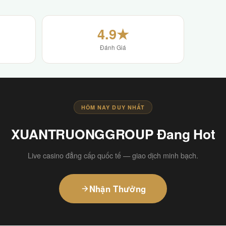
4.9★
Đánh Giá
HÔM NAY DUY NHẤT
XUANTRUONGGROUP Đang Hot
Live casino đẳng cấp quốc tế — giao dịch minh bạch.
Nhận Thưởng