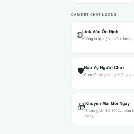
CAM KẾT CHẤT LƯỢNG
Link Vào Ổn Định
🌐
Không lo bị chặn, nhiều đường 
Bảo Vệ Người Chơi
🛡
Cam kết công bằng, không gian
Khuyến Mãi Mỗi Ngày
🎁
Thưởng tân thủ 100%, hoàn tr
ngày.