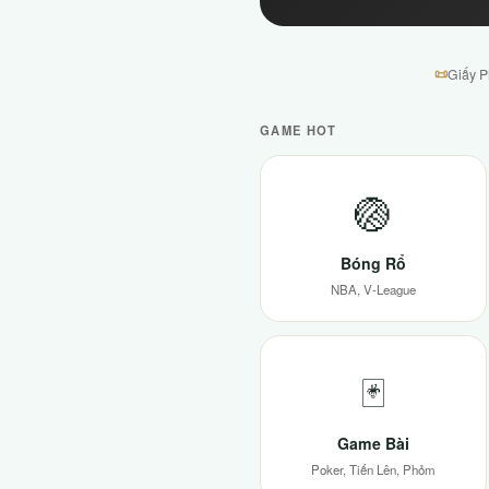
📜
Giấy 
GAME HOT
🏐
Bóng Rổ
NBA, V-League
🃏
Game Bài
Poker, Tiến Lên, Phỏm