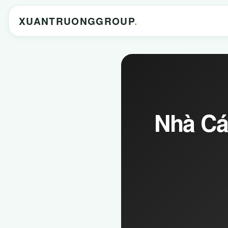
XUANTRUONGGROUP
.
Nhà Cá