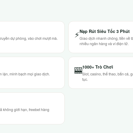
Nạp Rút Siêu Tốc 3 Phút
⚡
truyền dự phòng, vào chơi mượt mà.
Giao dịch nhanh chóng, tiền về tà
nhiều ngân hàng và ví điện tử.
1000+ Trò Chơi
🎰
 lận, minh bạch mọi giao dịch.
Slot, casino, thể thao, bắn cá,
tục.
ả không giới hạn, freebet hàng