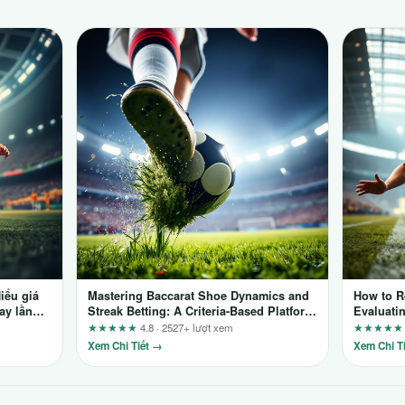
iểu giá
Mastering Baccarat Shoe Dynamics and
How to R
gay lần
Streak Betting: A Criteria-Based Platform
Evaluati
Review
Tactical
★★★★★
4.8 · 2527+ lượt xem
★★★★
Xem Chi Tiết →
Xem Chi T