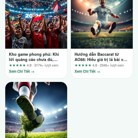
Kho game phong phú: Khi
Hướng dẫn Baccarat từ
lời quảng cáo chưa đủ,
AO88: Hiểu giá trị lá bài và
người chơi cần kiểm chứng
luật rút lá thứ ba ngay lần
★★★★★
4.8 · 3174+ lượt xem
★★★★★
4.8 · 2345+ lượt xem
điều gì?
đọc đầu
Xem Chi Tiết →
Xem Chi Tiết →