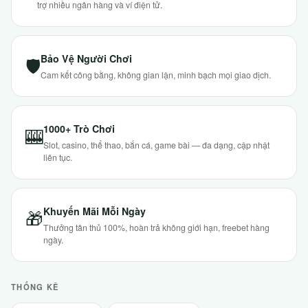
trợ nhiều ngân hàng và ví điện tử.
Bảo Vệ Người Chơi
🛡
Cam kết công bằng, không gian lận, minh bạch mọi giao dịch.
1000+ Trò Chơi
🎰
Slot, casino, thể thao, bắn cá, game bài — đa dạng, cập nhật
liên tục.
Khuyến Mãi Mỗi Ngày
🎁
Thưởng tân thủ 100%, hoàn trả không giới hạn, freebet hàng
ngày.
THỐNG KÊ