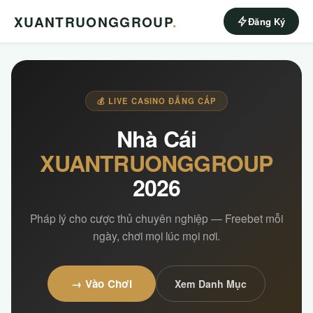
XUANTRUONGGROUP
.
Đăng Ký
💰 LIVE CASINO ĐẲNG CẤP
Nhà Cái
XUANTRUONGGROUP
2026
Pháp lý cho cược thủ chuyên nghiệp — Freebet mỗi
ngày, chơi mọi lúc mọi nơi.
→ Vào Chơi
Xem Danh Mục