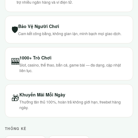
trợ nhiều ngân hàng và ví điện tử.
Bảo Vệ Người Chơi
🛡
Cam kết công bằng, không gian lận, minh bạch mọi giao dịch.
1000+ Trò Chơi
🎰
Slot, casino, thể thao, bắn cá, game bài — đa dạng, cập nhật
liên tục.
Khuyến Mãi Mỗi Ngày
🎁
Thưởng tân thủ 100%, hoàn trả không giới hạn, freebet hàng
ngày.
THỐNG KÊ