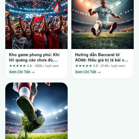
Kho game phong phú: Khi
Hướng dẫn Baccarat từ
lời quảng cáo chưa đủ,
AO88: Hiểu giá trị lá bài và
người chơi cần kiểm chứng
luật rút lá thứ ba ngay lần
★★★★★
4.8 · 1826+ lượt xem
★★★★★
4.8 · 2148+ lượt xem
điều gì?
đọc đầu
Xem Chi Tiết →
Xem Chi Tiết →