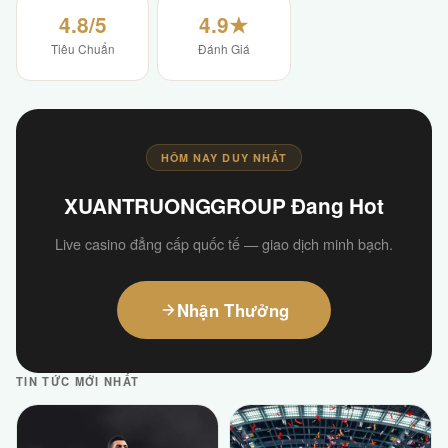
4.8/5
4.9★
Tiêu Chuẩn
Đánh Giá
HÔM NAY DUY NHẤT
XUANTRUONGGROUP Đang Hot
Live casino đẳng cấp quốc tế — giao dịch minh bạch.
Nhận Thưởng
TIN TỨC MỚI NHẤT