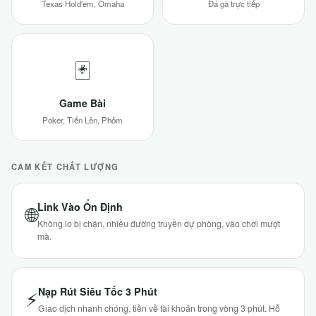
Texas Hold'em, Omaha
Đá gà trực tiếp
🃏
Game Bài
Poker, Tiến Lên, Phỏm
CAM KẾT CHẤT LƯỢNG
Link Vào Ổn Định
🌐
Không lo bị chặn, nhiều đường truyền dự phòng, vào chơi mượt
mà.
Nạp Rút Siêu Tốc 3 Phút
⚡
Giao dịch nhanh chóng, tiền về tài khoản trong vòng 3 phút. Hỗ