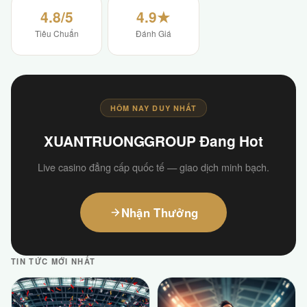
4.8/5
4.9★
Tiêu Chuẩn
Đánh Giá
HÔM NAY DUY NHẤT
XUANTRUONGGROUP Đang Hot
Live casino đẳng cấp quốc tế — giao dịch minh bạch.
Nhận Thưởng
TIN TỨC MỚI NHẤT