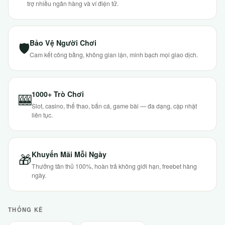
trợ nhiều ngân hàng và ví điện tử.
Bảo Vệ Người Chơi
🛡
Cam kết công bằng, không gian lận, minh bạch mọi giao dịch.
1000+ Trò Chơi
🎰
Slot, casino, thể thao, bắn cá, game bài — đa dạng, cập nhật
liên tục.
Khuyến Mãi Mỗi Ngày
🎁
Thưởng tân thủ 100%, hoàn trả không giới hạn, freebet hàng
ngày.
THỐNG KÊ