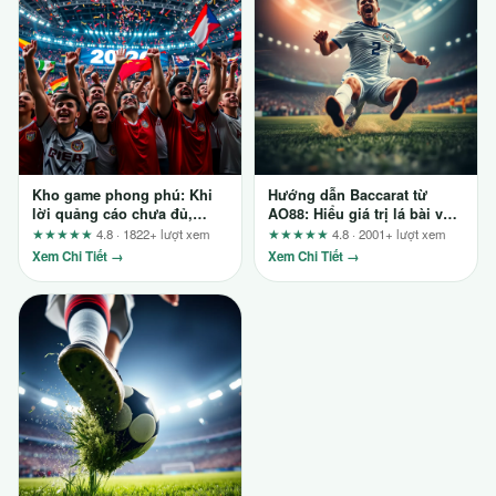
Kho game phong phú: Khi
Hướng dẫn Baccarat từ
lời quảng cáo chưa đủ,
AO88: Hiểu giá trị lá bài và
người chơi cần kiểm chứng
luật rút lá thứ ba ngay lần
★★★★★
4.8 · 1822+ lượt xem
★★★★★
4.8 · 2001+ lượt xem
điều gì?
đọc đầu
Xem Chi Tiết →
Xem Chi Tiết →