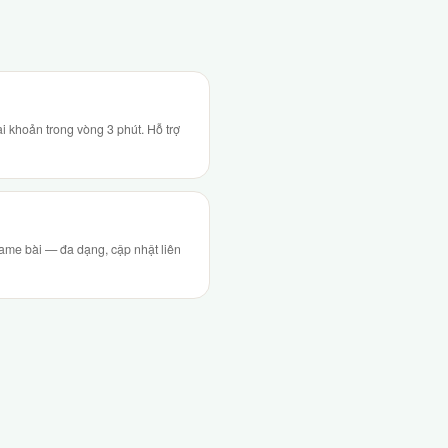
i khoản trong vòng 3 phút. Hỗ trợ
 game bài — đa dạng, cập nhật liên