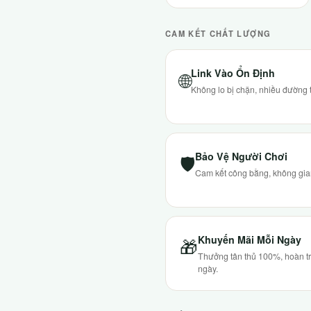
CAM KẾT CHẤT LƯỢNG
Link Vào Ổn Định
🌐
Không lo bị chặn, nhiều đường 
Bảo Vệ Người Chơi
🛡
Cam kết công bằng, không gian
Khuyến Mãi Mỗi Ngày
🎁
Thưởng tân thủ 100%, hoàn tr
ngày.