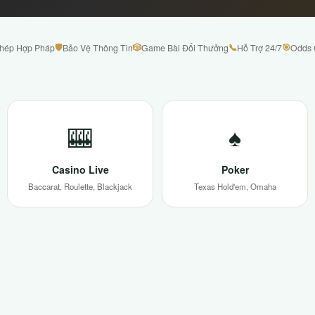
🛡
🎲
📞
🎯
Phép Hợp Pháp
Bảo Vệ Thông Tin
Game Bài Đổi Thưởng
Hỗ Trợ 24/7
Odds 
🎰
♠
Casino Live
Poker
Baccarat, Roulette, Blackjack
Texas Hold'em, Omaha