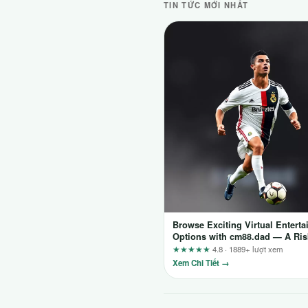
TIN TỨC MỚI NHẤT
Browse Exciting Virtual Entert
Options with cm88.dad — A Ris
Focused Review
★★★★★
4.8 · 1889+ lượt xem
Xem Chi Tiết →