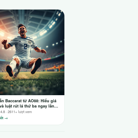
n Baccarat từ AO88: Hiểu giá
 và luật rút lá thứ ba ngay lần
★
4.8 · 2611+ lượt xem
iết →