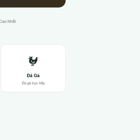
Cao Nhất
🐓
Đá Gà
Đá gà trực tiếp