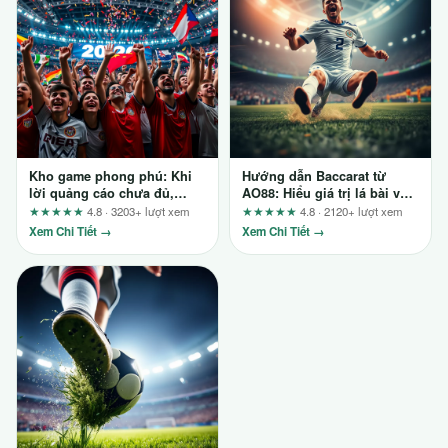
Kho game phong phú: Khi
Hướng dẫn Baccarat từ
lời quảng cáo chưa đủ,
AO88: Hiểu giá trị lá bài và
người chơi cần kiểm chứng
luật rút lá thứ ba ngay lần
★★★★★
4.8 · 3203+ lượt xem
★★★★★
4.8 · 2120+ lượt xem
điều gì?
đọc đầu
Xem Chi Tiết →
Xem Chi Tiết →