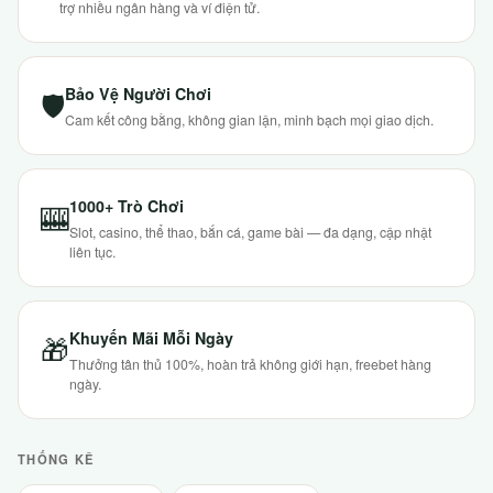
trợ nhiều ngân hàng và ví điện tử.
Bảo Vệ Người Chơi
🛡
Cam kết công bằng, không gian lận, minh bạch mọi giao dịch.
1000+ Trò Chơi
🎰
Slot, casino, thể thao, bắn cá, game bài — đa dạng, cập nhật
liên tục.
Khuyến Mãi Mỗi Ngày
🎁
Thưởng tân thủ 100%, hoàn trả không giới hạn, freebet hàng
ngày.
THỐNG KÊ