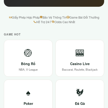
📜
🛡
🎲
Giấy Phép Hợp Pháp
Bảo Vệ Thông Tin
Game Bài Đổi Thưởng
📞
🎯
Hỗ Trợ 24/7
Odds Cao Nhất
GAME HOT
🏐
🎰
Bóng Rổ
Casino Live
NBA, V-League
Baccarat, Roulette, Blackjack
♠
🐓
Poker
Đá Gà