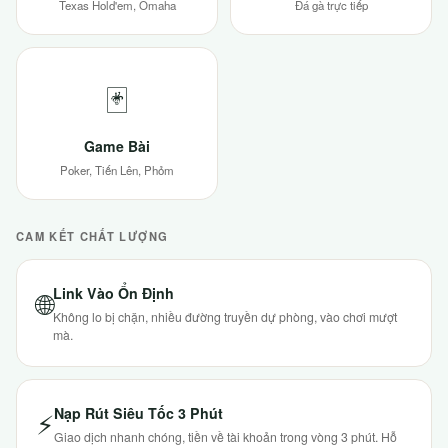
Texas Hold'em, Omaha
Đá gà trực tiếp
🃏
Game Bài
Poker, Tiến Lên, Phỏm
CAM KẾT CHẤT LƯỢNG
Link Vào Ổn Định
🌐
Không lo bị chặn, nhiều đường truyền dự phòng, vào chơi mượt
mà.
Nạp Rút Siêu Tốc 3 Phút
⚡
Giao dịch nhanh chóng, tiền về tài khoản trong vòng 3 phút. Hỗ