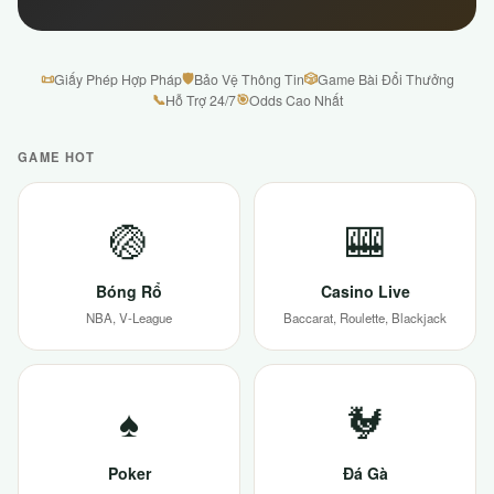
📜
🛡
🎲
Giấy Phép Hợp Pháp
Bảo Vệ Thông Tin
Game Bài Đổi Thưởng
📞
🎯
Hỗ Trợ 24/7
Odds Cao Nhất
GAME HOT
🏐
🎰
Bóng Rổ
Casino Live
NBA, V-League
Baccarat, Roulette, Blackjack
♠
🐓
Poker
Đá Gà