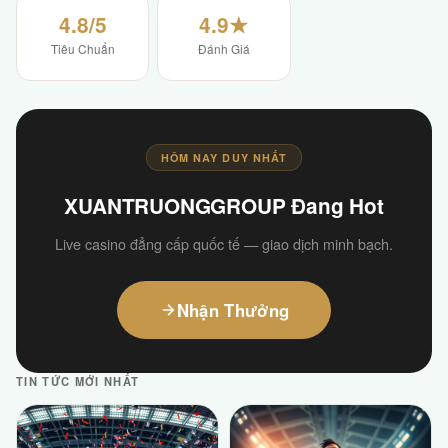
4.8/5
4.9★
Tiêu Chuẩn
Đánh Giá
HÔM NAY DUY NHẤT
XUANTRUONGGROUP Đang Hot
Live casino đẳng cấp quốc tế — giao dịch minh bạch.
Nhận Thưởng
TIN TỨC MỚI NHẤT