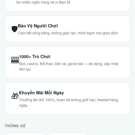
trợ nhiều ngân hàng và ví điện tử.
Bảo Vệ Người Chơi
🛡
Cam kết công bằng, không gian lận, minh bạch mọi giao dịch.
1000+ Trò Chơi
🎰
Slot, casino, thể thao, bắn cá, game bài — đa dạng, cập nhật
liên tục.
Khuyến Mãi Mỗi Ngày
🎁
Thưởng tân thủ 100%, hoàn trả không giới hạn, freebet hàng
ngày.
THỐNG KÊ