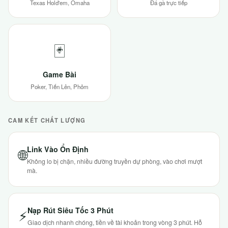
Texas Hold'em, Omaha
Đá gà trực tiếp
🃏
Game Bài
Poker, Tiến Lên, Phỏm
CAM KẾT CHẤT LƯỢNG
Link Vào Ổn Định
🌐
Không lo bị chặn, nhiều đường truyền dự phòng, vào chơi mượt
mà.
Nạp Rút Siêu Tốc 3 Phút
⚡
Giao dịch nhanh chóng, tiền về tài khoản trong vòng 3 phút. Hỗ