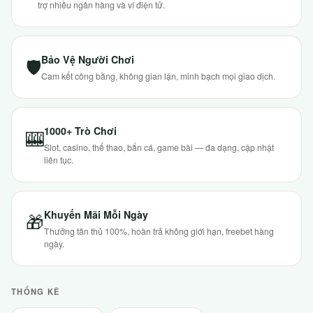
trợ nhiều ngân hàng và ví điện tử.
Bảo Vệ Người Chơi
🛡
Cam kết công bằng, không gian lận, minh bạch mọi giao dịch.
1000+ Trò Chơi
🎰
Slot, casino, thể thao, bắn cá, game bài — đa dạng, cập nhật
liên tục.
Khuyến Mãi Mỗi Ngày
🎁
Thưởng tân thủ 100%, hoàn trả không giới hạn, freebet hàng
ngày.
THỐNG KÊ