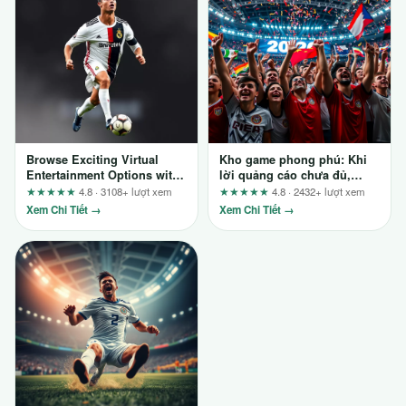
Browse Exciting Virtual
Kho game phong phú: Khi
Entertainment Options with
lời quảng cáo chưa đủ,
cm88.dad — A Risk-Focused
người chơi cần kiểm chứng
★★★★★
4.8 · 3108+ lượt xem
★★★★★
4.8 · 2432+ lượt xem
Review
điều gì?
Xem Chi Tiết →
Xem Chi Tiết →