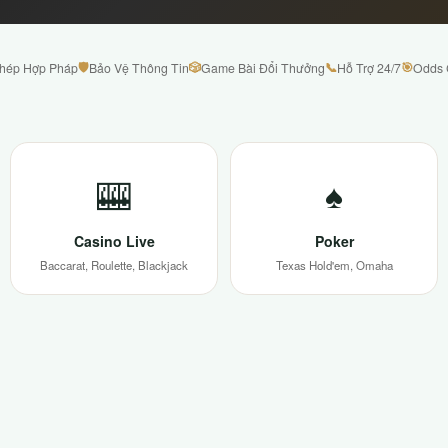
🛡
🎲
📞
🎯
Phép Hợp Pháp
Bảo Vệ Thông Tin
Game Bài Đổi Thưởng
Hỗ Trợ 24/7
Odds 
🎰
♠
Casino Live
Poker
Baccarat, Roulette, Blackjack
Texas Hold'em, Omaha