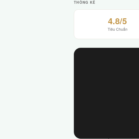
THỐNG KÊ
4.8/5
Tiêu Chuẩn