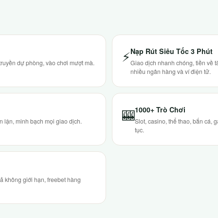
Nạp Rút Siêu Tốc 3 Phút
⚡
truyền dự phòng, vào chơi mượt mà.
Giao dịch nhanh chóng, tiền về tà
nhiều ngân hàng và ví điện tử.
1000+ Trò Chơi
🎰
 lận, minh bạch mọi giao dịch.
Slot, casino, thể thao, bắn cá,
tục.
ả không giới hạn, freebet hàng