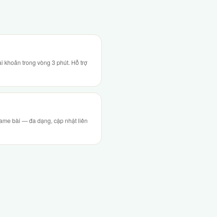
i khoản trong vòng 3 phút. Hỗ trợ
 game bài — đa dạng, cập nhật liên