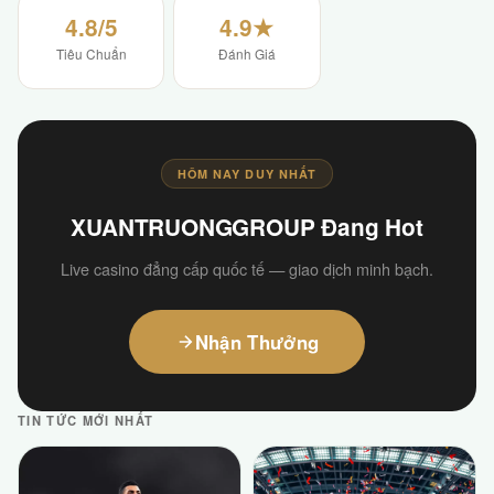
4.8/5
4.9★
Tiêu Chuẩn
Đánh Giá
HÔM NAY DUY NHẤT
XUANTRUONGGROUP Đang Hot
Live casino đẳng cấp quốc tế — giao dịch minh bạch.
Nhận Thưởng
TIN TỨC MỚI NHẤT